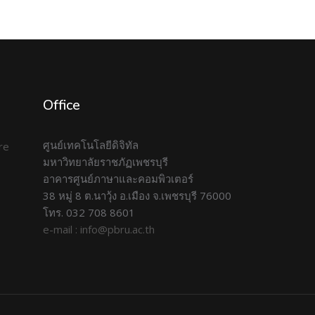
Office
ศูนย์เทคโนโลยีดิจิทัล
มหาวิทยาลัยราชภัฏเพชรบุรี
อาคารศูนย์ภาษาและคอมพิวเตอร์
38 หมู่ 8 ต.นาวุ้ง อ.เมือง จ.เพชรบุรี 76000
โทร. 032 708 8601
e-mail : info@pbru.ac.th