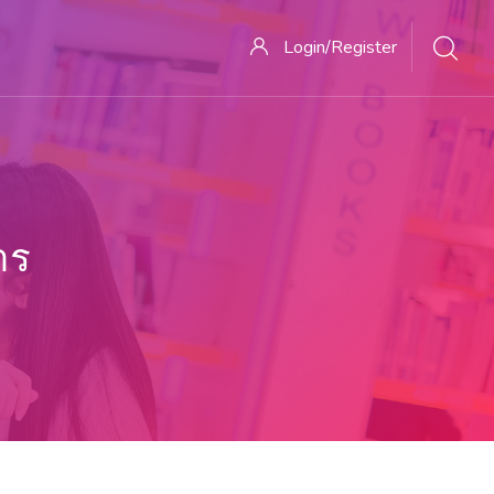
Login/Register
าร