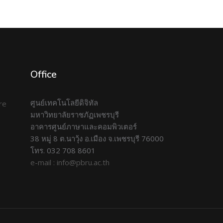
Office
ศูนย์เทคโนโลยีดิจิทัล
มหาวิทยาลัยราชภัฏเพชรบุรี
อาคารศูนย์ภาษาและคอมพิวเตอร์
38 หมู่ 8 ต.นาวุ้ง อ.เมือง จ.เพชรบุรี 76000
โทร. 032 708 8601
e-mail : info@pbru.ac.th