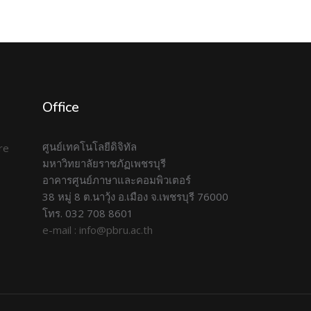
Office
ศูนย์เทคโนโลยีดิจิทัล
มหาวิทยาลัยราชภัฏเพชรบุรี
อาคารศูนย์ภาษาและคอมพิวเตอร์
38 หมู่ 8 ต.นาวุ้ง อ.เมือง จ.เพชรบุรี 76000
โทร. 032 708 8601
e-mail : info@pbru.ac.th