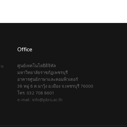
Office
ศูนย์เทคโนโลยีดิจิทัล
มหาวิทยาลัยราชภัฏเพชรบุรี
อาคารศูนย์ภาษาและคอมพิวเตอร์
38 หมู่ 8 ต.นาวุ้ง อ.เมือง จ.เพชรบุรี 76000
โทร. 032 708 8601
e-mail : info@pbru.ac.th