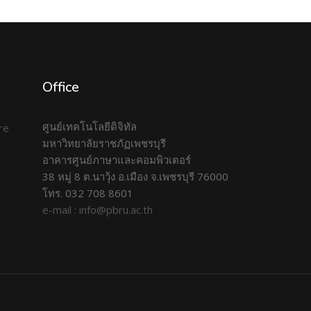
Office
ศูนย์เทคโนโลยีดิจิทัล
มหาวิทยาลัยราชภัฏเพชรบุรี
อาคารศูนย์ภาษาและคอมพิวเตอร์
38 หมู่ 8 ต.นาวุ้ง อ.เมือง จ.เพชรบุรี 76000
โทร. 032 708 8601
e-mail : info@pbru.ac.th