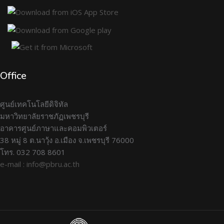
Office
ศูนย์เทคโนโลยีดิจิทัล
มหาวิทยาลัยราชภัฏเพชรบุรี
อาคารศูนย์ภาษาและคอมพิวเตอร์
38 หมู่ 8 ต.นาวุ้ง อ.เมือง จ.เพชรบุรี 76000
โทร. 032 708 8601
e-mail : info@pbru.ac.th