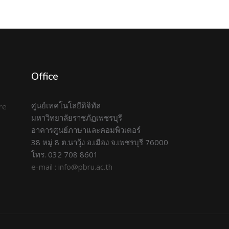
Office
ศูนย์เทคโนโลยีดิจิทัล
มหาวิทยาลัยราชภัฏเพชรบุรี
อาคารศูนย์ภาษาและคอมพิวเตอร์
38 หมู่ 8 ต.นาวุ้ง อ.เมือง จ.เพชรบุรี 76000
โทร. 032 708 8601
e-mail : info@pbru.ac.th