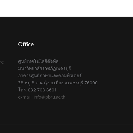
Office
ศูนย์เทคโนโลยีดิจิทัล
มหาวิทยาลัยราชภัฏเพชรบุรี
อาคารศูนย์ภาษาและคอมพิวเตอร์
38 หมู่ 8 ต.นาวุ้ง อ.เมือง จ.เพชรบุรี 76000
โทร. 032 708 8601
e-mail : info@pbru.ac.th