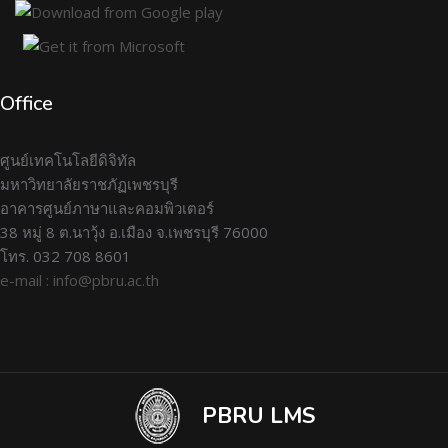
Office
ศูนย์เทคโนโลยีดิจิทัล
มหาวิทยาลัยราชภัฏเพชรบุรี
อาคารศูนย์ภาษาและคอมพิวเตอร์
38 หมู่ 8 ต.นาวุ้ง อ.เมือง จ.เพชรบุรี 76000
โทร. 032 708 8601
e-mail : info@pbru.ac.th
PBRU LMS