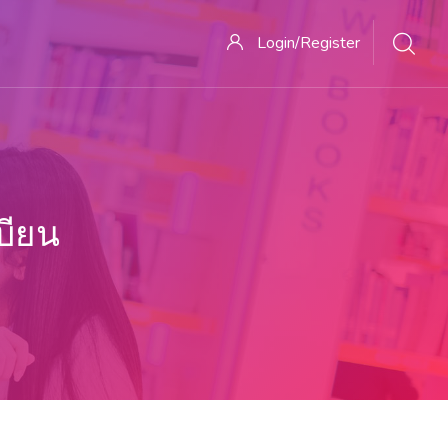
Login/Register
บียน