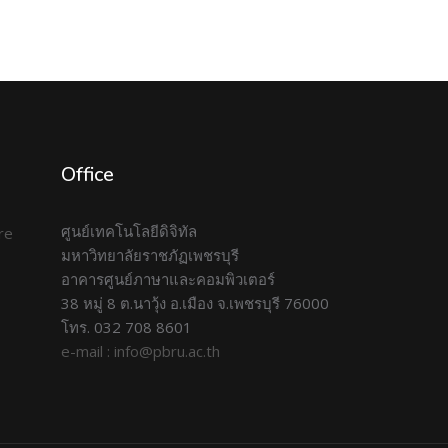
Office
ศูนย์เทคโนโลยีดิจิทัล
มหาวิทยาลัยราชภัฏเพชรบุรี
อาคารศูนย์ภาษาและคอมพิวเตอร์
38 หมู่ 8 ต.นาวุ้ง อ.เมือง จ.เพชรบุรี 76000
โทร. 032 708 8601
e-mail : info@pbru.ac.th