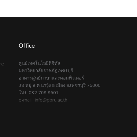
Office
ศูนย์เทคโนโลยีดิจิทัล
มหาวิทยาลัยราชภัฏเพชรบุรี
อาคารศูนย์ภาษาและคอมพิวเตอร์
38 หมู่ 8 ต.นาวุ้ง อ.เมือง จ.เพชรบุรี 76000
โทร. 032 708 8601
e-mail : info@pbru.ac.th