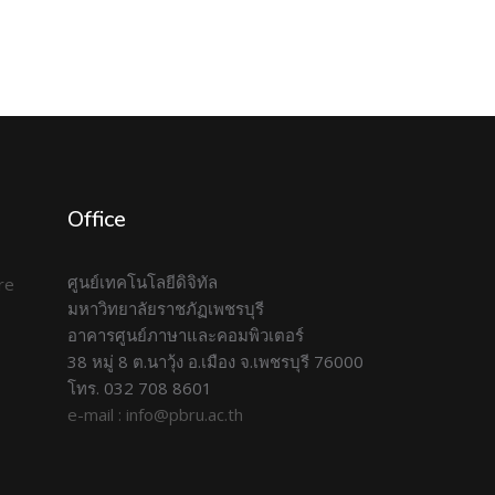
Office
ศูนย์เทคโนโลยีดิจิทัล
มหาวิทยาลัยราชภัฏเพชรบุรี
อาคารศูนย์ภาษาและคอมพิวเตอร์
38 หมู่ 8 ต.นาวุ้ง อ.เมือง จ.เพชรบุรี 76000
โทร. 032 708 8601
e-mail : info@pbru.ac.th