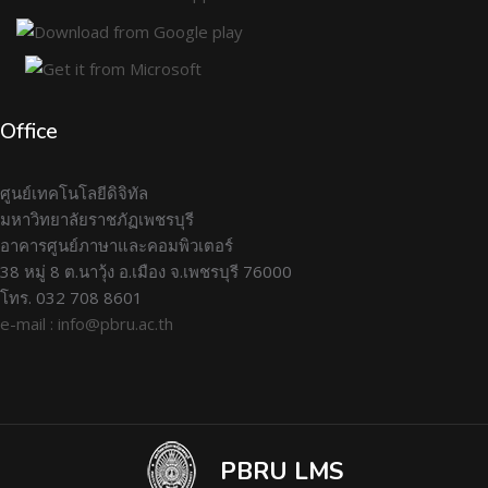
Office
ศูนย์เทคโนโลยีดิจิทัล
มหาวิทยาลัยราชภัฏเพชรบุรี
อาคารศูนย์ภาษาและคอมพิวเตอร์
38 หมู่ 8 ต.นาวุ้ง อ.เมือง จ.เพชรบุรี 76000
โทร. 032 708 8601
e-mail : info@pbru.ac.th
PBRU LMS