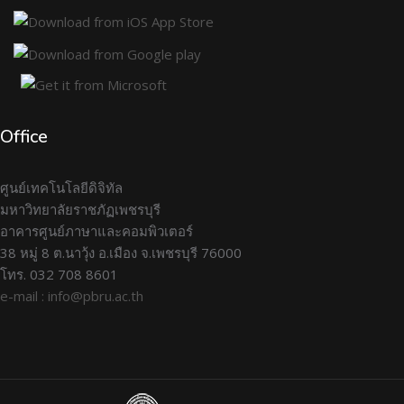
Office
ศูนย์เทคโนโลยีดิจิทัล
มหาวิทยาลัยราชภัฏเพชรบุรี
อาคารศูนย์ภาษาและคอมพิวเตอร์
38 หมู่ 8 ต.นาวุ้ง อ.เมือง จ.เพชรบุรี 76000
โทร. 032 708 8601
e-mail : info@pbru.ac.th