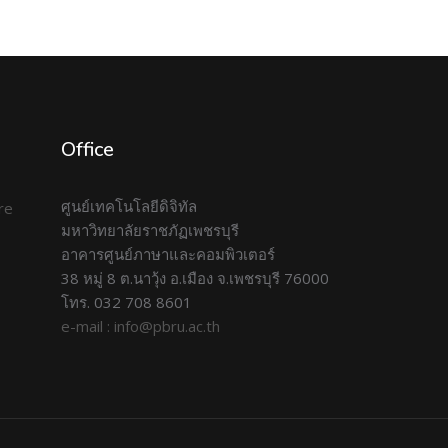
Office
ศูนย์เทคโนโลยีดิจิทัล
มหาวิทยาลัยราชภัฏเพชรบุรี
อาคารศูนย์ภาษาและคอมพิวเตอร์
38 หมู่ 8 ต.นาวุ้ง อ.เมือง จ.เพชรบุรี 76000
โทร. 032 708 8601
e-mail : info@pbru.ac.th