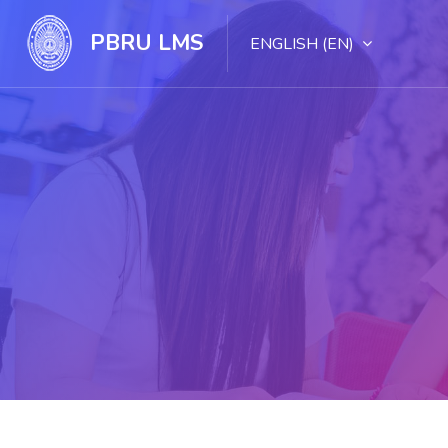
PBRU LMS
ENGLISH ‎(EN)‎
Skip to main content